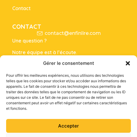
Contact
CONTACT
contact@enfinlire.com
Une question ?
Notre équipe est à l’écoute.
Gérer le consentement
Nous écrire
Pour offrir les meilleures expériences, nous utilisons des technologies
telles que les cookies pour stocker et/ou accéder aux informations des
RÉSEAUX SOCIAUX
appareils. Le fait de consentir à ces technologies nous permettra de
traiter des données telles que le comportement de navigation ou les ID
uniques sur ce site. Le fait de ne pas consentir ou de retirer son
Pédagogique
consentement peut avoir un effet négatif sur certaines caractéristiques
et fonctions.
Inclusif
Collaboratif
Accepter
© 2026 Enfin Lire. Tous droits réservés. Toute